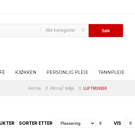
Alle kategorier
Søk
FE
KJØKKEN
PERSONLIG PLEIE
TANNPLEIE
Home
Klima/ Miljø
LUFTRENSER
Set
UKTER
SORTER ETTER
VIS
Descending
Direction