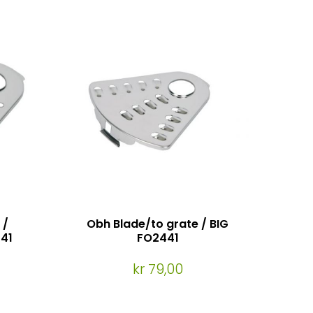
 /
Obh Blade/to grate / BIG
41
FO2441
kr 79,00