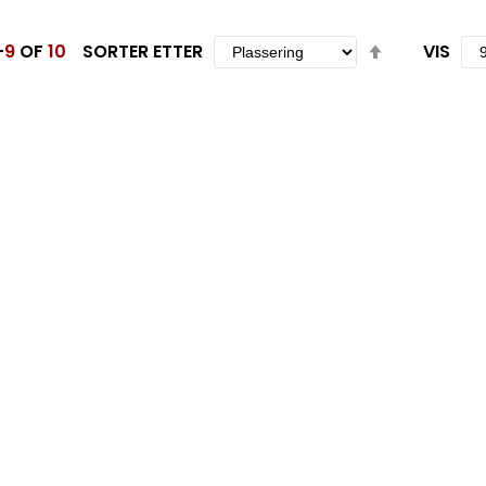
Set
-
9
OF
10
SORTER ETTER
VIS
Descending
Direction