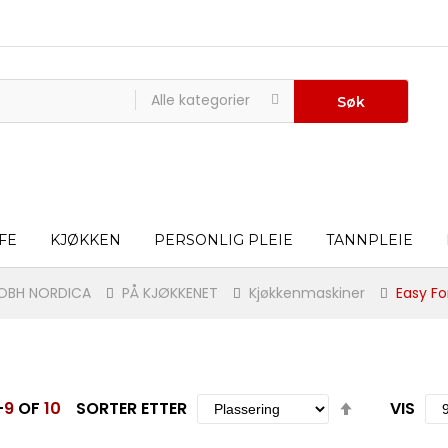
Alle kategorier
Søk
FE
KJØKKEN
PERSONLIG PLEIE
TANNPLEIE
OBH NORDICA
PÅ KJØKKENET
Kjøkkenmaskiner
Easy F
Set
-
9
OF
10
SORTER ETTER
VIS
Descending
Direction