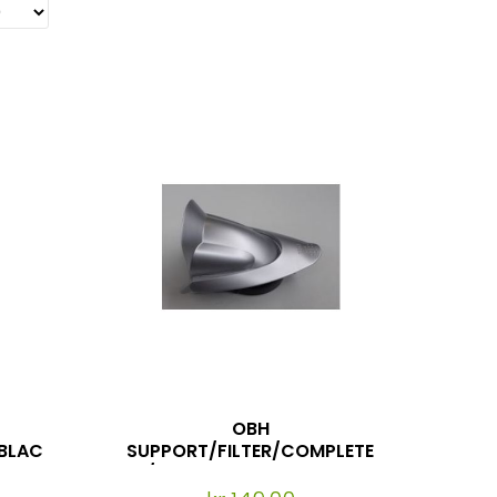
OBH
/BLAC
SUPPORT/FILTER/COMPLETE
9051
/GREY EO7324, EO7327,
EO9051