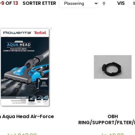
Set
-
9
OF
13
SORTER ETTER
VIS
Descending
Direction
 Aqua Head Air-Force
OBH
RING/SUPPORT/FILTER
K EO7324, EO7327, EO