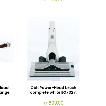
Head
Obh Power-Head brush
ange
complete white EO7327,
282,
EO9471, EO9290
91,
kr 599,00