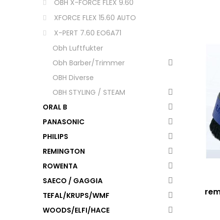
OBH X-FORCE FLEX 9.60
XFORCE FLEX 15.60 AUTO
X-PERT 7.60 EO6A71
Obh Luftfukter
Obh Barber/Trimmer
OBH Diverse
OBH STYLING / STEAM
ORAL B
PANASONIC
PHILIPS
REMINGTON
ROWENTA
SAECO / GAGGIA
rem
TEFAL/KRUPS/WMF
EO
WOODS/ELFI/HACE