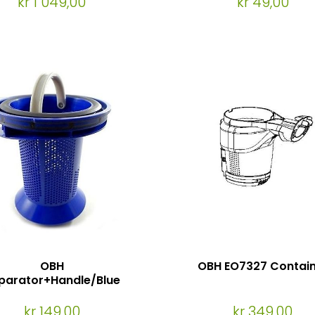
kr 1 049,00
kr 49,00
OBH
OBH EO7327 Contai
parator+Handle/Blue
EO7327, EO9051
kr 149,00
kr 349,00