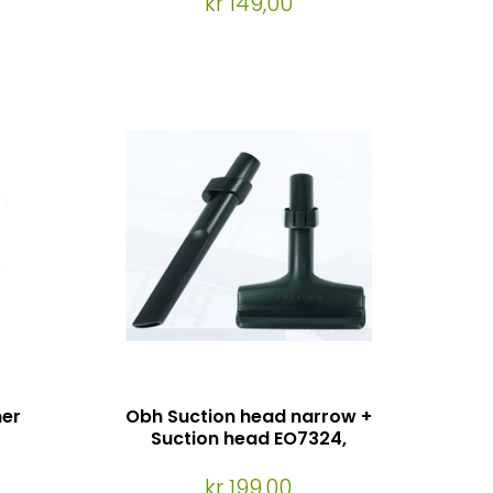
kr 149,00
ner
Obh Suction head narrow +
Suction head EO7324,
EO9051, EO9282, EO9471,
EO7327, EO9291, EO9290
kr 199,00