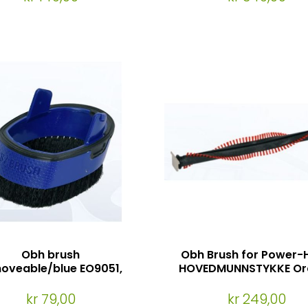
Obh brush
Obh Brush for Power-
oveable/blue EO9051,
HOVEDMUNNSTYKKE Or
7327, EO9291, EO9290
EO7324, EO9051, EO9
EO9471, EO7327, EO92
kr 79,00
kr 249,00