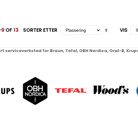
EO9290
Set
-
9
OF
13
SORTER ETTER
VIS
Descending
Direction
ert serviceverksted for Braun, Tefal, OBH Nordica, Oral-B, Kr