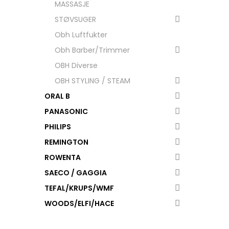
MASSASJE
STØVSUGER
Obh Luftfukter
Obh Barber/Trimmer
OBH Diverse
OBH STYLING / STEAM
ORAL B
PANASONIC
PHILIPS
REMINGTON
ROWENTA
SAECO / GAGGIA
TEFAL/KRUPS/WMF
WOODS/ELFI/HACE