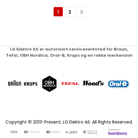
Page
You're currently reading page
Page
Page
Neste
1
2
LG Elektro AS er autorisert serviceverksted for Braun,
Tefal, OBH Nordica, Oral-B, Krups og en rekke merkenavn
Copyright © 2013-Present, LG Elektro AS. All Rights Reserved.