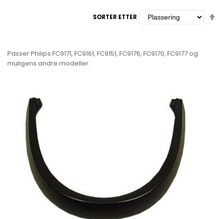
SORTER ETTER
SORTER ETTER
Passer Philips FC9171, FC9161, FC9151, FC9176, FC9170, FC9177 og
muligens andre modeller.