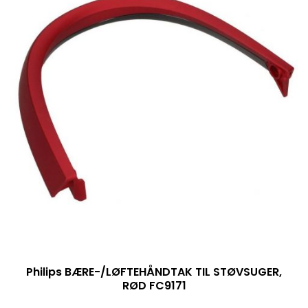
Philips BÆRE-/LØFTEHÅNDTAK TIL STØVSUGER,
RØD FC9171