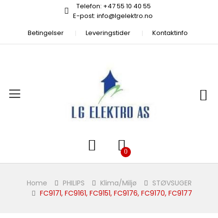
Telefon: +47 55 10 40 55
E-post: info@lgelektro.no
Betingelser
Leveringstider
Kontaktinfo
Home
PHILIPS
Klima/Miljø
STØVSUGER
FC9171, FC9161, FC9151, FC9176, FC9170, FC9177