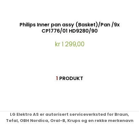
Philips Inner pan assy (Basket)/Pan /9x
CP1776/01 HD9280/90
kr 1 299,00
1
PRODUKT
LG Elektro AS er autorisert serviceverksted for Braun,
Tefal, OBH Nordica, Oral-B, Krups og en rekke merkenavn