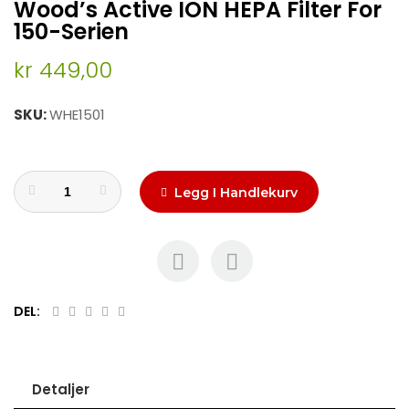
Wood’s Active ION HEPA Filter For
to
the
150-Serien
beginning
of
kr 449,00
the
images
SKU
WHE1501
gallery
Legg I Handlekurv
DEL:
Detaljer