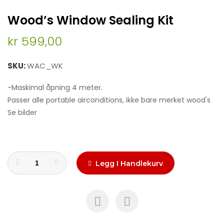
Skip
Wood’s Window Sealing Kit
to
the
kr 599,00
beginning
of
the
SKU
WAC_WK
images
gallery
-Maskimal åpning 4 meter.
Passer alle portable airconditions, ikke bare merket wood's
Se bilder
Legg I Handlekurv