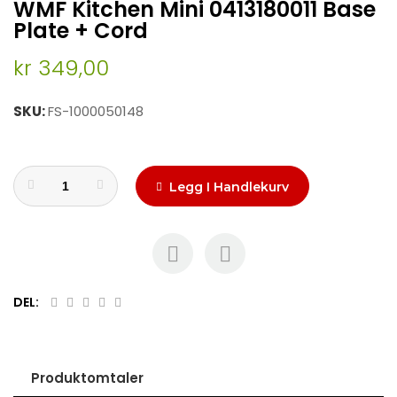
WMF Kitchen Mini 0413180011 Base
to
the
Plate + Cord
beginning
of
kr 349,00
the
images
SKU
FS-1000050148
gallery
Legg I Handlekurv
DEL:
Produktomtaler