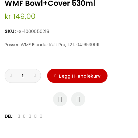
WMF Bowl+cover 530ml
to
the
kr 149,00
beginning
of
the
SKU
FS-1000050218
images
gallery
Passer: WMF Blender Kult Pro, 1,2 l. 0416530011
Legg I Handlekurv
DEL: