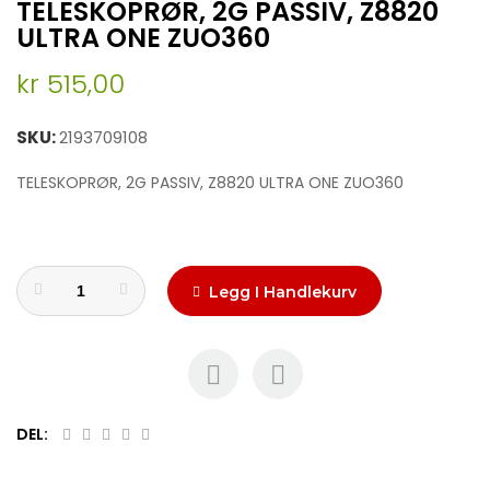
TELESKOPRØR, 2G PASSIV, Z8820
to
the
ULTRA ONE ZUO360
beginning
of
kr 515,00
the
images
SKU
2193709108
gallery
TELESKOPRØR, 2G PASSIV, Z8820 ULTRA ONE ZUO360
Legg I Handlekurv
DEL: