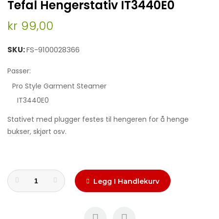
Tefal Hengerstativ IT3440E0
to
the
kr 99,00
beginning
of
the
SKU
FS-9100028366
images
gallery
Passer:
Pro Style Garment Steamer
IT3440E0
Stativet med plugger festes til hengeren for å henge
bukser, skjørt osv.
Legg I Handlekurv