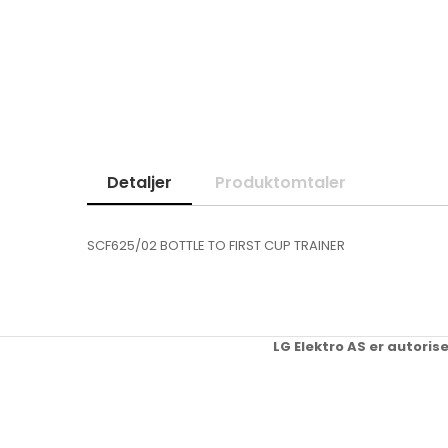
Skip
to
the
beginning
of
the
images
gallery
Detaljer
Produktomtaler
SCF625/02 BOTTLE TO FIRST CUP TRAINER
LG Elektro AS er autoris