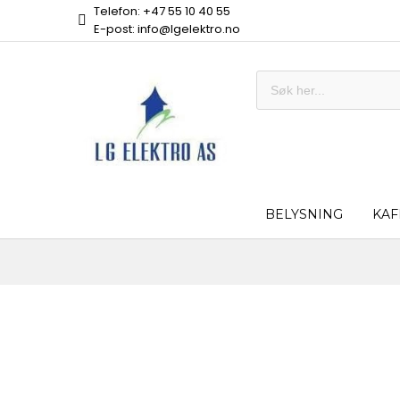
Telefon: +47 55 10 40 55
E-post: info@lgelektro.no
BELYSNING
KAF
Skip
to
the