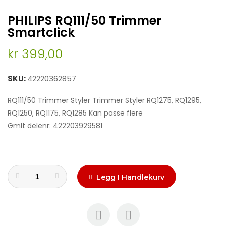
Skip
PHILIPS RQ111/50 Trimmer
to
the
Smartclick
beginning
of
kr 399,00
the
images
SKU
42220362857
gallery
RQ111/50 Trimmer Styler Trimmer Styler RQ1275, RQ1295,
RQ1250, RQ1175, RQ1285 Kan passe flere
Gmlt delenr: 422203929581
Legg I Handlekurv