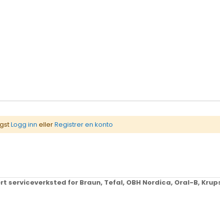
igst
Logg inn
eller
Registrer en konto
ert serviceverksted for Braun, Tefal, OBH Nordica, Oral-B, Kr