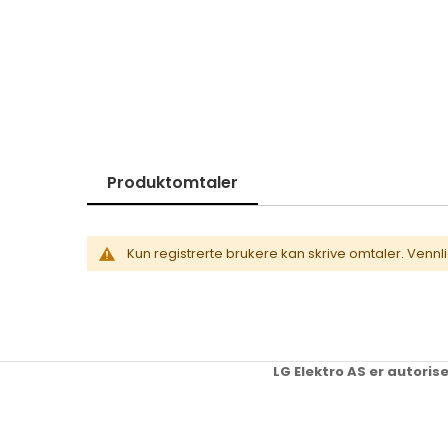
Skip
to
the
beginning
of
the
images
gallery
Produktomtaler
Kun registrerte brukere kan skrive omtaler. Vennl
LG Elektro AS er autoris