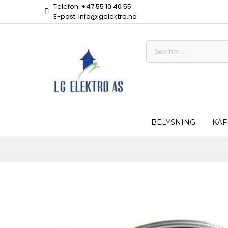
Telefon: +47 55 10 40 55
E-post: info@lgelektro.no
BELYSNING
KAF
Skip
to
the