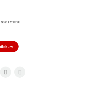
ection FX3030
dlekurv