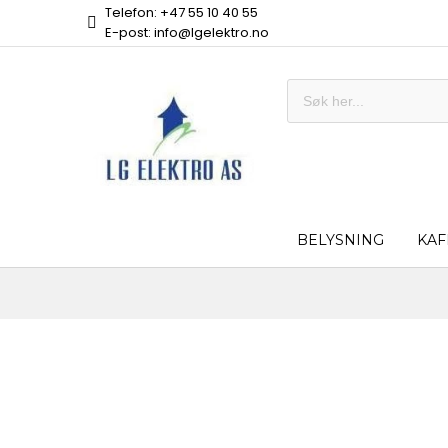
Telefon: +47 55 10 40 55
E-post: info@lgelektro.no
BELYSNING
KAF
Skip
to
the