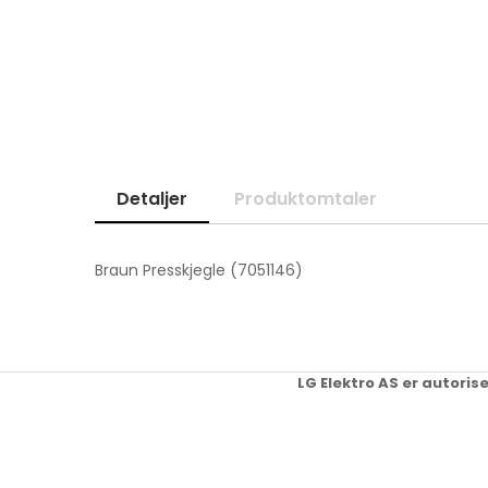
Skip
to
the
beginning
of
the
images
gallery
Detaljer
Produktomtaler
Braun Presskjegle (7051146)
LG Elektro AS er autoris