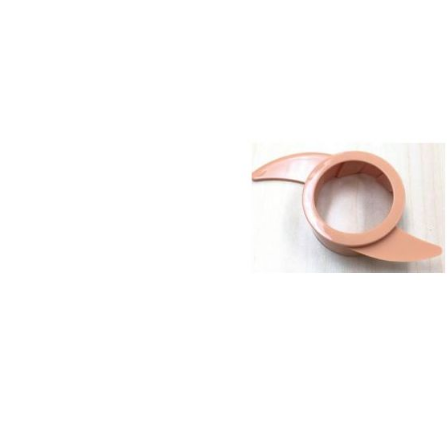
end
of
the
images
gallery