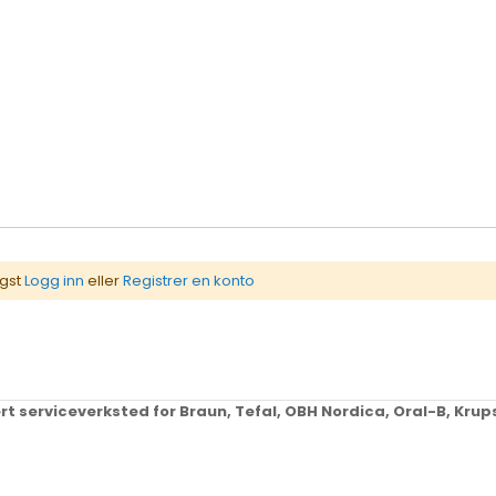
igst
Logg inn
eller
Registrer en konto
ert serviceverksted for Braun, Tefal, OBH Nordica, Oral-B, Kr