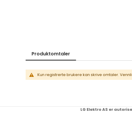
Skip
to
the
beginning
of
the
images
gallery
Produktomtaler
Kun registrerte brukere kan skrive omtaler. Vennl
LG Elektro AS er autoris