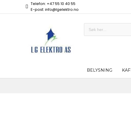
Telefon: +47 55 10 40 55
E-post: info@lgelektro.no
BELYSNING
KAF
Skip
to
the