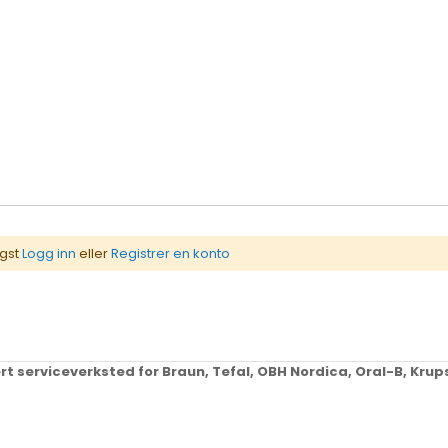
igst
Logg inn
eller
Registrer en konto
ert serviceverksted for Braun, Tefal, OBH Nordica, Oral-B, Kr