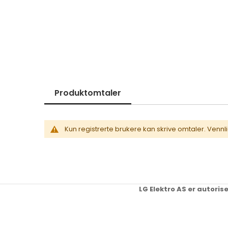
Skip
to
the
beginning
of
the
images
gallery
Produktomtaler
Kun registrerte brukere kan skrive omtaler. Vennl
LG Elektro AS er autoris