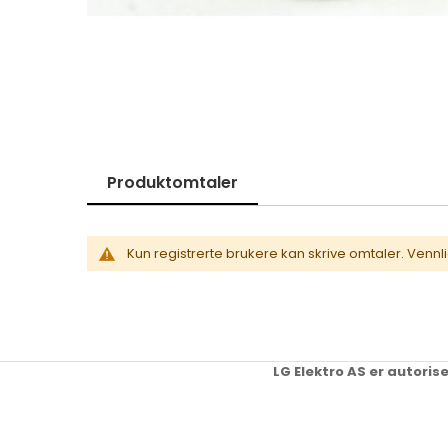
Skip
to
the
beginning
of
the
images
gallery
Produktomtaler
Kun registrerte brukere kan skrive omtaler. Vennl
LG Elektro AS er autoris