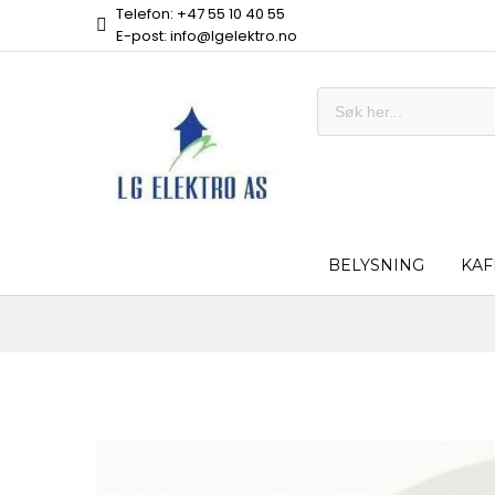
Telefon: +47 55 10 40 55
E-post: info@lgelektro.no
BELYSNING
KAF
Skip
to
the