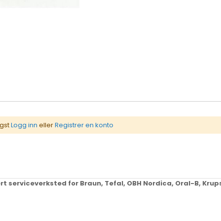
igst
Logg inn
eller
Registrer en konto
ert serviceverksted for Braun, Tefal, OBH Nordica, Oral-B, Kr