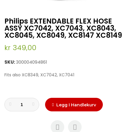
Skip
Philips EXTENDABLE FLEX HOSE
to
the
ASSY XC7042, XC7043, XC8043,
beginning
XC8045, XC8049, XC8147 XC8149
of
the
kr 349,00
images
gallery
SKU
300004094861
Fits also XC8349, XC7042, XC7041
Legg I Handlekurv