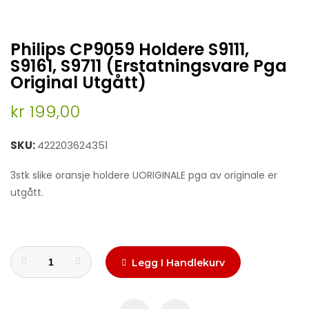
Skip
Philips CP9059 Holdere S9111,
to
the
S9161, S9711 (Erstatningsvare Pga
beginning
Original Utgått)
of
the
kr 199,00
images
gallery
SKU
422203624351
3stk slike oransje holdere UORIGINALE pga av originale er
utgått.
Legg I Handlekurv