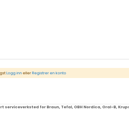
igst
Logg inn
eller
Registrer en konto
ert serviceverksted for Braun, Tefal, OBH Nordica, Oral-B, Kr