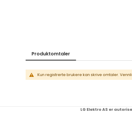
Skip
to
the
beginning
of
the
images
gallery
Produktomtaler
Kun registrerte brukere kan skrive omtaler. Vennl
LG Elektro AS er autoris