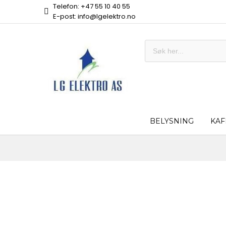
Telefon: +47 55 10 40 55
E-post: info@lgelektro.no
BELYSNING
KAF
Skip
to
the