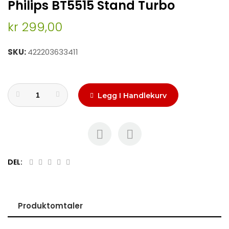
Philips BT5515 Stand Turbo
to
the
kr 299,00
beginning
of
the
SKU
422203633411
images
gallery
Legg I Handlekurv
DEL:
Produktomtaler