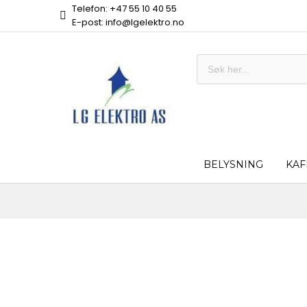
Telefon: +47 55 10 40 55
E-post: info@lgelektro.no
BELYSNING
KAF
Skip
to
the