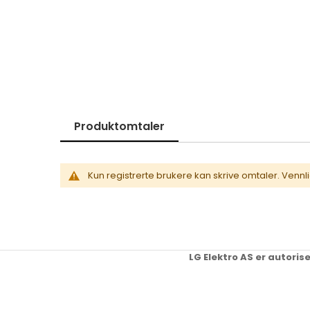
Skip
to
the
beginning
of
the
images
gallery
Produktomtaler
Kun registrerte brukere kan skrive omtaler. Vennl
LG Elektro AS er autoris