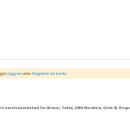
igst
Logg inn
eller
Registrer en konto
ert serviceverksted for Braun, Tefal, OBH Nordica, Oral-B, Kr