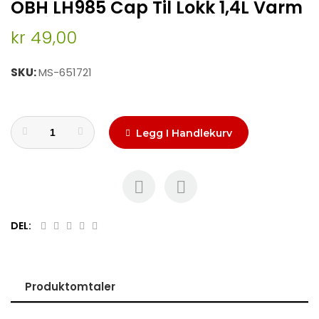
OBH LH985 Cap Til Lokk 1,4L Varm
to
the
kr 49,00
beginning
of
the
SKU
MS-651721
images
gallery
Legg I Handlekurv
DEL:
Produktomtaler