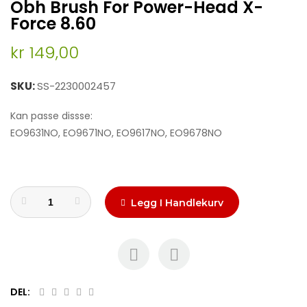
Obh Brush For Power-Head X-
to
the
Force 8.60
beginning
of
kr 149,00
the
images
SKU
SS-2230002457
gallery
Kan passe dissse:
EO9631NO, EO9671NO, EO9617NO, EO9678NO
Legg I Handlekurv
DEL: