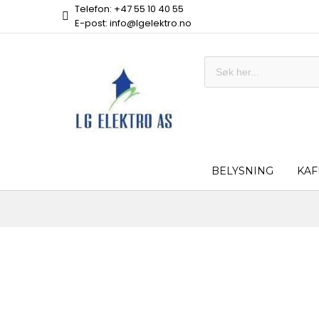
Telefon: +47 55 10 40 55
E-post: info@lgelektro.no
BELYSNING
KAF
Skip
to
the