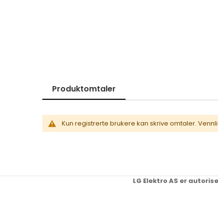
Skip
to
the
beginning
of
the
images
gallery
Produktomtaler
Kun registrerte brukere kan skrive omtaler. Vennl
LG Elektro AS er autoris