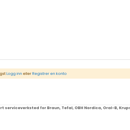
igst
Logg inn
eller
Registrer en konto
ert serviceverksted for Braun, Tefal, OBH Nordica, Oral-B, Kr