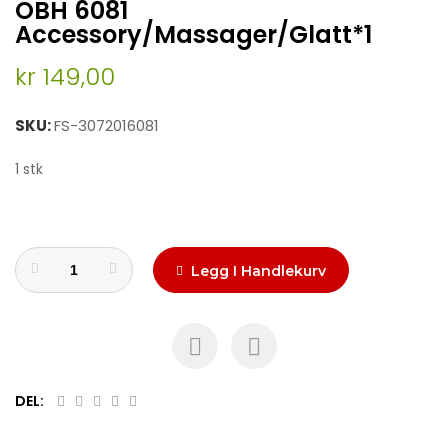
OBH 6081
to
the
Accessory/Massager/Glatt*1
beginning
of
kr 149,00
the
images
SKU
FS-3072016081
gallery
1 stk
Legg I Handlekurv
DEL: