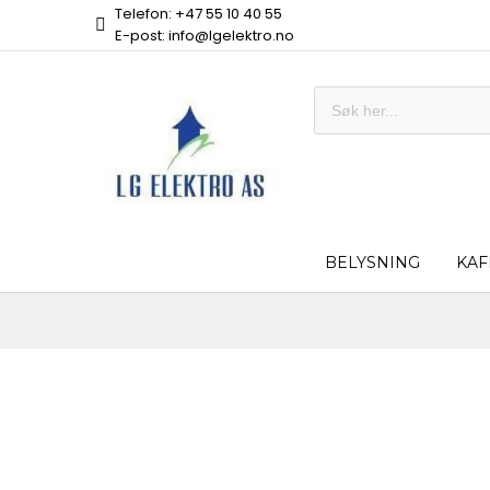
Telefon: +47 55 10 40 55
E-post: info@lgelektro.no
BELYSNING
KAF
Skip
to
the