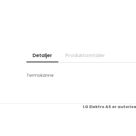
Skip
to
the
beginning
of
the
images
gallery
Detaljer
Produktomtaler
Termokanne
LG Elektro AS er autoris