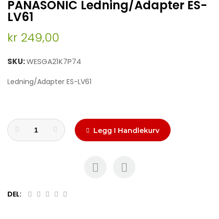
PANASONIC Ledning/Adapter ES-
to
the
LV61
beginning
of
kr 249,00
the
images
SKU
WESGA21K7P74
gallery
Ledning/Adapter ES-LV61
Legg I Handlekurv
DEL: