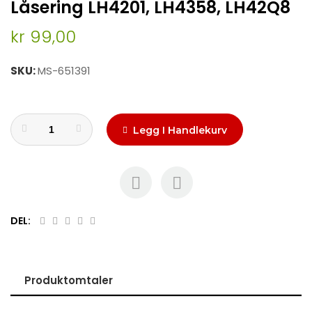
Låsering LH4201, LH4358, LH42Q8
to
the
kr 99,00
beginning
of
the
SKU
MS-651391
images
gallery
Legg I Handlekurv
DEL:
Produktomtaler