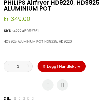
PHILIPS Airfryer HD9220, HD9925
to
the
ALUMINIUM POT
beginning
of
kr 349,00
the
images
SKU
422245952761
gallery
HD9925 ALUMINIUM POT HD9225, HD9220
Legg I Handlekurv
DEL: