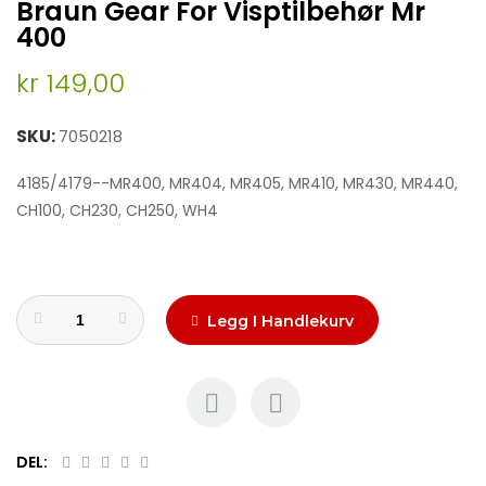
Braun Gear For Visptilbehør Mr
to
the
400
beginning
of
kr 149,00
the
images
SKU
7050218
gallery
4185/4179--MR400, MR404, MR405, MR410, MR430, MR440,
CH100, CH230, CH250, WH4
Legg I Handlekurv
DEL: