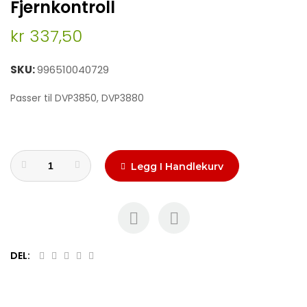
Fjernkontroll
to
the
kr 337,50
beginning
of
the
SKU
996510040729
images
gallery
Passer til DVP3850, DVP3880
Legg I Handlekurv
DEL: