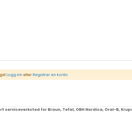
igst
Logg inn
eller
Registrer en konto
ert serviceverksted for Braun, Tefal, OBH Nordica, Oral-B, Kr