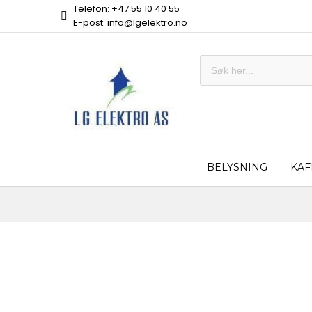
Telefon: +47 55 10 40 55
E-post: info@lgelektro.no
BELYSNING
KAF
Skip
to
the