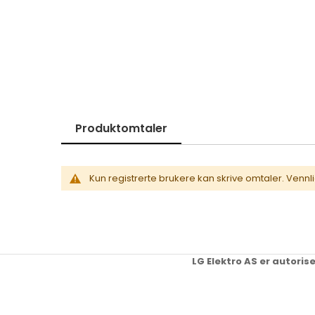
Skip
to
the
beginning
of
the
images
gallery
Produktomtaler
Kun registrerte brukere kan skrive omtaler. Vennl
LG Elektro AS er autoris