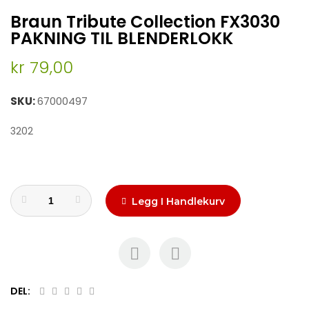
Skip
Braun Tribute Collection FX3030
to
the
PAKNING TIL BLENDERLOKK
beginning
of
kr 79,00
the
images
SKU
67000497
gallery
3202
Legg I Handlekurv
DEL: