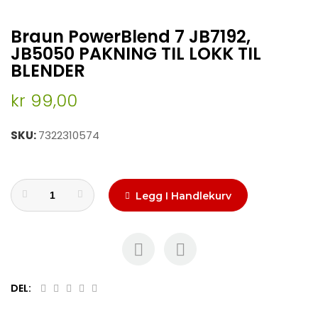
Skip
Braun PowerBlend 7 JB7192,
to
the
JB5050 PAKNING TIL LOKK TIL
beginning
BLENDER
of
the
kr 99,00
images
gallery
SKU
7322310574
Legg I Handlekurv
DEL: