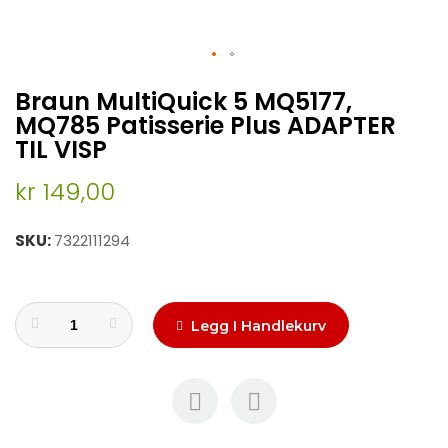
Skip
Braun MultiQuick 5 MQ5177,
to
the
MQ785 Patisserie Plus ADAPTER
beginning
TIL VISP
of
the
kr 149,00
images
gallery
SKU
7322111294
Legg I Handlekurv