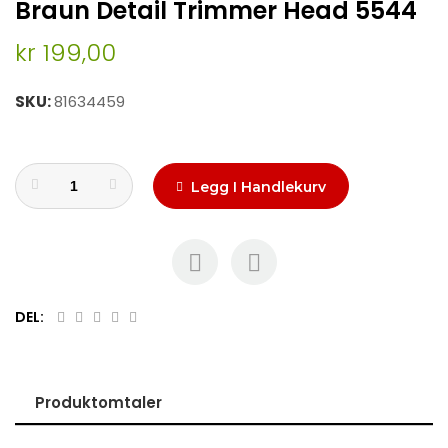
Braun Detail Trimmer Head 5544
to
the
kr 199,00
beginning
of
the
SKU
81634459
images
gallery
Legg I Handlekurv
DEL:
Produktomtaler