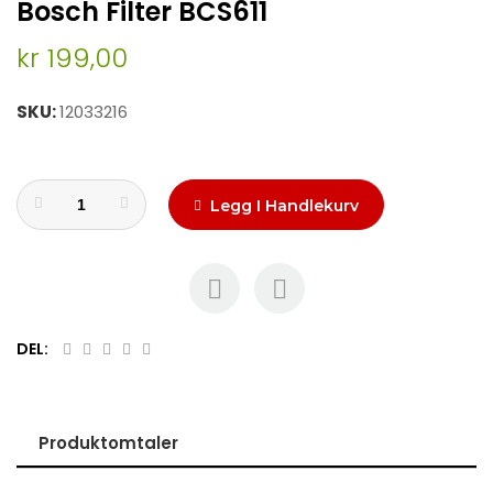
Bosch Filter BCS611
to
the
kr 199,00
beginning
of
the
SKU
12033216
images
gallery
Legg I Handlekurv
DEL:
Produktomtaler