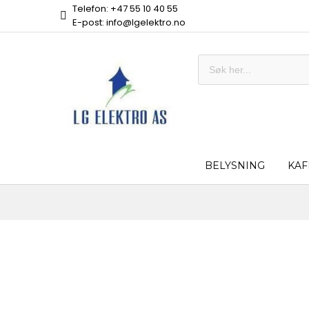
Telefon: +47 55 10 40 55
E-post: info@lgelektro.no
BELYSNING
KAF
Skip
to
the