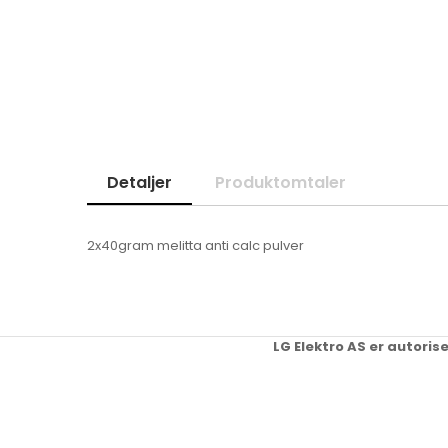
Skip
to
the
beginning
of
the
images
gallery
Detaljer
Produktomtaler
2x40gram melitta anti calc pulver
LG Elektro AS er autoris